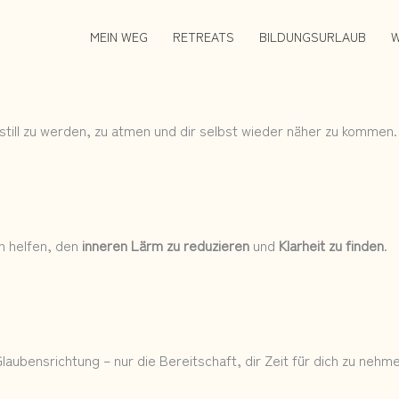
MEIN WEG
RETREATS
BILDUNGSURLAUB
W
still zu werden, zu atmen und dir selbst wieder näher zu kommen.
on helfen, den
inneren Lärm zu reduzieren
und
Klarheit zu finden
.
ubensrichtung – nur die Bereitschaft, dir Zeit für dich zu nehme